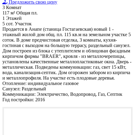
Предложить свою цену
3
Комнат
117 м²
Общая пл.
1
Этажей
5 сот.
Участок
Продается в Анапе (станица Гостагаевская) новый 1 -
этажный жилой дом общ. пл. 115 кв.м на земельном участке 5
соток. В доме предчистовая отделка, 3 комнаты, кухня-
гостиная с выходом на большую террасу, раздельный санузел.
Дом построен из блока с утеплителем и облицован фасадным
кирпичом фирмы "BRAER", кровля - из металлочерепицы,
установлены качественные металлопластиковые окна. Дверь -
металлическая. Подведены коммуникации: газ, свет 15 кВт,
вода, канализация-септик. Дом огорожен забором из кирпича
и металлопрофиля. На участке есть плодовые деревья.
Отопление:
индивидуальное газовое
Санузел:
Раздельный
Коммуникации:
Электричество, Водопровод, Газ, Септик
Год постройки:
2016