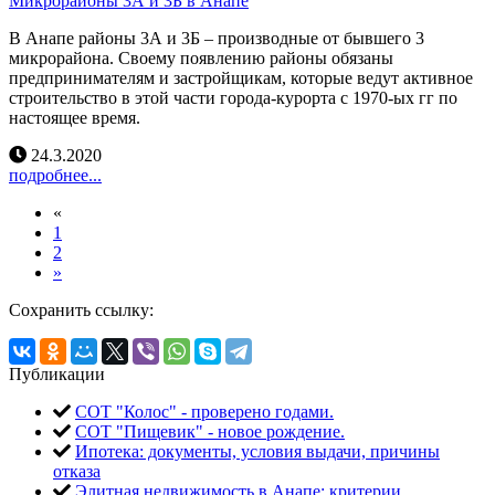
Микрорайоны 3А и 3Б в Анапе
В Анапе районы 3А и 3Б – производные от бывшего 3
микрорайона. Своему появлению районы обязаны
предпринимателям и застройщикам, которые ведут активное
строительство в этой части города-курорта с 1970-ых гг по
настоящее время.
24.3.2020
подробнее...
«
1
2
»
Сохранить ссылку:
Публикации
СОТ "Колос" - проверено годами.
СОТ "Пищевик" - новое рождение.
Ипотека: документы, условия выдачи, причины
отказа
Элитная недвижимость в Анапе: критерии,