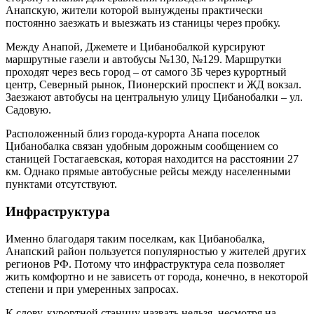
Анапскую, жители которой вынуждены практически
постоянно заезжать и выезжать из станицы через пробку.
Между Анапой, Джемете и Цибанобалкой курсируют
маршрутные газели и автобусы №130, №129. Маршрутки
проходят через весь город – от самого 3Б через курортный
центр, Северный рынок, Пионерский проспект и ЖД вокзал.
Заезжают автобусы на центральную улицу Цибанобалки – ул.
Садовую.
Расположенный близ города-курорта Анапа поселок
Цибанобалка связан удобным дорожным сообщением со
станицей Гостагаевская, которая находится на расстоянии 27
км. Однако прямые автобусные рейсы между населенными
пунктами отсутствуют.
Инфраструктура
Именно благодаря таким поселкам, как Цибанобалка,
Анапский район пользуется популярностью у жителей других
регионов РФ. Потому что инфраструктура села позволяет
жить комфортно и не зависеть от города, конечно, в некоторой
степени и при умеренных запросах.
К слову, курортной станицу назвать нельзя, несмотря на