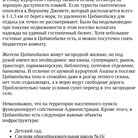
хорошую доступность пляжей. Если туристы скептически
относятся к Верхнему Джемете, который располагается всего
в 1-1,5 км от берега моря, то удаленную Цибанобалку для
отдыха уж точно не рассматривают. Было бы недальновидно
при покупке недвижимости в этом поселке возлагать
надежды на удачный гостиничный бизнес. Хотя небольшие
гостевые дома в Цибанобалке есть, и можно посуточно снять
бюджетную комнату.
Жители Цибанобалки живут загородной жизнью, но под
рукой имеют все необходимое: магазины, супермаркет, рынок,
транспорт, парикмахерскую, библиотеку, почтовое отделение,
банкоматы. В отличие от шумной курортной Анапы в поселке
Цибанобалка тихо и спокойно даже в разгар летнего сезона,
нет толп отдыхающих, а к морю ведут свободные дороги.
Приблизительно такие условия сулит переезд в это загородное
село.
Немаловажно, что на территории населенного пункта
функционирует собственная Администрация. Кроме этого, в
Цибанобалке есть следующие важные объекты
инфраструктуры:
Детский сад;
Средняя общеобразовательная школа №16;