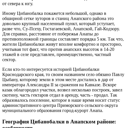
от севера к югу.
Иному Цибанобалка покажется небольшой, однако в
обширной сетке хуторов и станиц Анапского района это
довольно крупный населенный пункт, который уступает,
разве что, Су-Псеху, Гостагаевской, Анапской, Гай-Кодзору.
Для справки, расстояние от побережья Анапы до
противоположной границы составляет порядка 5 км. Так что,
жители Цибанобалки живут вполне комфортно и просторно,
учитывая тот факт, что против анапских высоток в 14-20
этажей в селе представлен, преимущественно, частный
сектор.
Если кто-то интересуется историей Цибанобалки
Краснодарского края, то своим названием село обязано Павлу
Цыбану, которому земли в этом месте достались в дар от
императора Александра II за сражения на Кавказе. Вскоре
казак облагородил участки, возвел несколько построек, завел
скотину, часть гектаров отдал в аренду, часть - продал. Так
образовалось поселение, которое в наше время носит статус
административного центра Приморского сельского округа
муниципального образования город-курорт Анапа.
География Цибанобалки в Анапском районе:
особенности