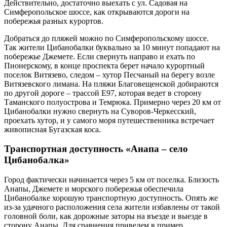
Действительно, достаточно выехать с ул. Садовая на
Симферопольское шоссе, как открываются дороги на
побережья разных курортов.
Добраться до пляжей можно по Симферопольскому шоссе.
Так жители Цибанобалки буквально за 10 минут попадают на
побережье Джемете. Если свернуть направо и ехать по
Пионерскому, в конце проспекта берет начало курортный
поселок Витязево, следом – хутор Песчаный на берегу возле
Витязевского лимана. На пляжи Благовещенской добираются
по другой дороге – трассой Е97, которая ведет в сторону
Таманского полуострова и Темрюка. Примерно через 20 км от
Цибанобалки нужно свернуть на Суворов-Черкесский,
проехать хутор, и у самого моря путешественника встречает
живописная Бугазская коса.
Транспортная доступность «Анапа – село
Цибанобалка»
Город фактически начинается через 5 км от поселка. Близость
Анапы, Джемете и морского побережья обеспечила
Цибанобалке хорошую транспортную доступность. Опять же
из-за удачного расположения села жители избавлены от такой
головной боли, как дорожные заторы на въезде и выезде в
сторону Анапы. Для сравнения приведем в пример