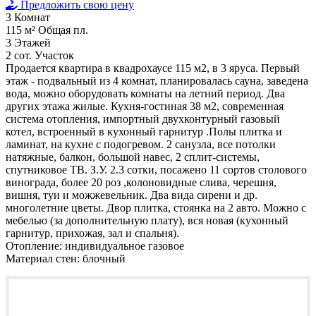
Предложить свою цену
3
Комнат
115 м²
Общая пл.
3
Этажей
2 сот.
Участок
Продается квартира в квадрохаусе 115 м2, в 3 яруса. Первый
этаж - подвальный из 4 комнат, планировалась сауна, заведена
вода, можно оборудовать комнаты на летний период. Два
других этажа жилые. Кухня-гостиная 38 м2, современная
система отопления, импортный двухконтурный газовый
котел, встроенный в кухонный гарнитур .Полы плитка и
ламинат, на кухне с подогревом. 2 санузла, все потолки
натяжные, балкон, большой навес, 2 сплит-системы,
спутниковое ТВ. З.У. 2.3 сотки, посажено 11 сортов столового
винограда, более 20 роз ,колоновидные слива, черешня,
вишня, туи и можжевельник. Два вида сирени и др.
многолетние цветы. Двор плитка, стоянка на 2 авто. Можно с
мебелью (за дополнительную плату), вся новая (кухонный
гарнитур, прихожая, зал и спальня).
Отопление:
индивидуальное газовое
Материал стен:
блочный