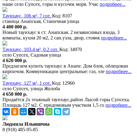
наше село Супсех, горы и кусочек моря. Учас
подробнее...
Таунхаус, 106 м², 7 сот.
Код: 8107
станица Анапская, Станичная улица
4 400 000 р.
Новый таунхаус в ст. Анапская. 2 независимых входа, 3
комнаты, кухня 20 м2, 2 сан.узла, двор, стоянк
подробнее...
Таунхаус, 103.4 м², 0.2 сот.
Код: 34970
село Супсех, Садовая улица
4 620 000 р.
Предлагаем купить таунхаус в Анапе. Дом блок, облицован
кирпичом. Коммуникации центральные: газ, эле
подробнее...
Таунхаус, 127 м², 1 сот.
Код: 12960
село Супсех, улица Жолоба
4 650 000 р.
Продаётся 2х этажный таунхаус,район Лысой горы Супсеха.
Площадь 127 м2. С придомовым участком 1,5 со
подробнее...
Людмила Ильинична
8 (918) 485-95-85