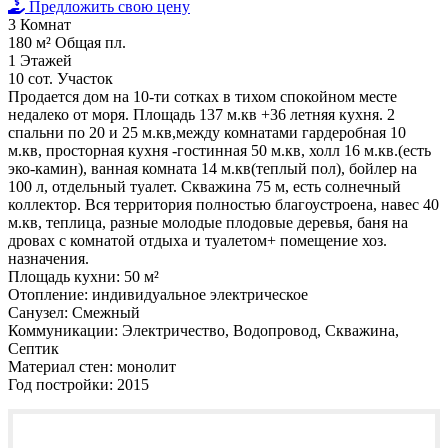
Предложить свою цену
3
Комнат
180 м²
Общая пл.
1
Этажей
10 сот.
Участок
Продается дом на 10-ти сотках в тихом спокойном месте
недалеко от моря. Площадь 137 м.кв +36 летняя кухня. 2
спальни по 20 и 25 м.кв,между комнатами гардеробная 10
м.кв, просторная кухня -гостинная 50 м.кв, холл 16 м.кв.(есть
эко-камин), ванная комната 14 м.кв(теплый пол), бойлер на
100 л, отдельный туалет. Скважина 75 м, есть солнечный
коллектор. Вся территория полностью благоустроена, навес 40
м.кв, теплица, разные молодые плодовые деревья, баня на
дровах с комнатой отдыха и туалетом+ помещение хоз.
назначения.
Площадь кухни:
50 м²
Отопление:
индивидуальное электрическое
Санузел:
Смежный
Коммуникации:
Электричество, Водопровод, Скважина,
Септик
Материал стен:
монолит
Год постройки:
2015