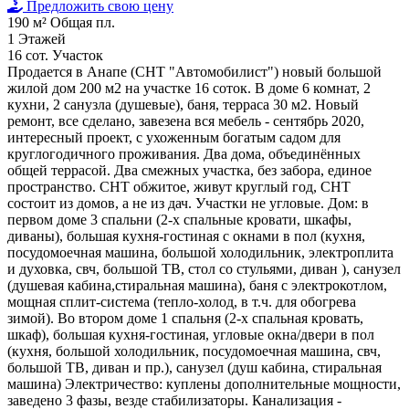
Предложить свою цену
190 м²
Общая пл.
1
Этажей
16 сот.
Участок
Продается в Анапе (СНТ "Автомобилист") новый большой
жилой дом 200 м2 на участке 16 соток. В доме 6 комнат, 2
кухни, 2 санузла (душевые), баня, терраса 30 м2. Новый
ремонт, все сделано, завезена вся мебель - сентябрь 2020,
интересный проект, с ухоженным богатым садом для
круглогодичного проживания. Два дома, объединённых
общей террасой. Два смежных участка, без забора, единое
пространство. СНТ обжитое, живут круглый год, СНТ
состоит из домов, а не из дач. Участки не угловые. Дом: в
первом доме 3 спальни (2-х спальные кровати, шкафы,
диваны), большая кухня-гостиная с окнами в пол (кухня,
посудомоечная машина, большой холодильник, электроплита
и духовка, свч, большой ТВ, стол со стульями, диван ), санузел
(душевая кабина,стиральная машина), баня с электрокотлом,
мощная сплит-система (тепло-холод, в т.ч. для обогрева
зимой). Во втором доме 1 спальня (2-х спальная кровать,
шкаф), большая кухня-гостиная, угловые окна/двери в пол
(кухня, большой холодильник, посудомоечная машина, свч,
большой ТВ, диван и пр.), санузел (душ кабина, стиральная
машина) Электричество: куплены дополнительные мощности,
заведено 3 фазы, везде стабилизаторы. Канализация -