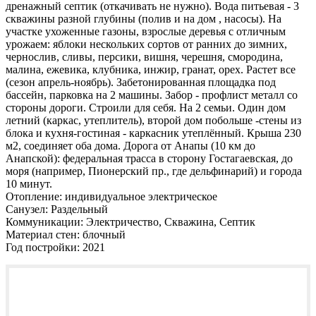
дренажный септик (откачивать не нужно). Вода питьевая - 3
скважины разной глубины (полив и на дом , насосы). На
участке ухоженные газоны, взрослые деревья с отличным
урожаем: яблоки нескольких сортов от ранних до зимних,
чернослив, сливы, персики, вишня, черешня, смородина,
малина, ежевика, клубника, инжир, гранат, орех. Растет все
(сезон апрель-ноябрь). Забетонированная площадка под
бассейн, парковка на 2 машины. Забор - профлист металл со
стороны дороги. Строили для себя. На 2 семьи. Один дом
летний (каркас, утеплитель), второй дом побольше -стены из
блока и кухня-гостиная - каркасник утеплённый. Крыша 230
м2, соединяет оба дома. Дорога от Анапы (10 км до
Анапской): федеральная трасса в сторону Гостагаевская, до
моря (например, Пионерский пр., где дельфинарий) и города
10 минут.
Отопление:
индивидуальное электрическое
Санузел:
Раздельный
Коммуникации:
Электричество, Скважина, Септик
Материал стен:
блочный
Год постройки:
2021