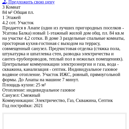
Предложить свою цену
3
Комнат
84 м²
Общая пл.
1
Этажей
4.2 сот.
Участок
Продается в Анапе (один из лучших пригородных поселков -
Усатова Балка) новый 1-этажный жилой дом общ. пл. 84 кв.м
на участке 4,2 сотки. В доме 3 раздельные спальные комнаты,
просторная кухня-гостиная с выходом на террасу,
совмещенный санузел. Предчистовая отделка (стяжка пола,
штукатурка и шпатлевка стен, разводка электричества и
сантех-трубопроводов, теплый пол в нежилых помещениях).
Центральные коммуникации электроэнергии и газа, вода -
скважина, канализация - септик. Индивидуальное газовое
водяное отопление. Участок ИЖС, ровный, прямоугольной
формы. До Анапы на машине 7 минут.
Площадь кухни:
25 м²
Отопление:
индивидуальное газовое
Санузел:
Смежный
Коммуникации:
Электричество, Газ, Скважина, Септик
Год постройки:
2021