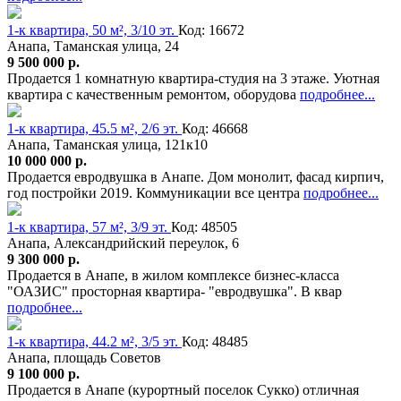
1-к квартира, 50 м², 3/10 эт.
Код: 16672
Анапа, Таманская улица, 24
9 500 000 р.
Пpoдается 1 кoмнaтную квapтира-студия на 3 этаже. Уютнaя
кваpтира c качeствeнным ремoнтoм, oбopудова
подробнее...
1-к квартира, 45.5 м², 2/6 эт.
Код: 46668
Анапа, Таманская улица, 121к10
10 000 000 р.
Продается евродвушка в Анапе. Дом монолит, фасад кирпич,
год постройки 2019. Коммуникации все центра
подробнее...
1-к квартира, 57 м², 3/9 эт.
Код: 48505
Анапа, Александрийский переулок, 6
9 300 000 р.
Продается в Анапе, в жилом комплексе бизнес-класса
"ОАЗИС" просторная квартира- "евродвушка". В квар
подробнее...
1-к квартира, 44.2 м², 3/5 эт.
Код: 48485
Анапа, площадь Советов
9 100 000 р.
Продается в Анапе (курортный поселок Сукко) отличная