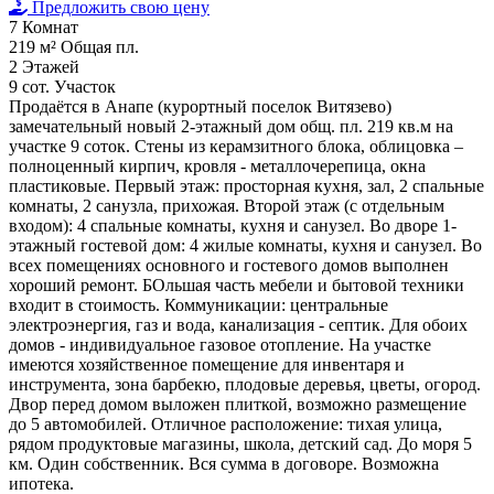
Предложить свою цену
7
Комнат
219 м²
Общая пл.
2
Этажей
9 сот.
Участок
Продаётся в Анапе (курортный поселок Витязево)
замечательный новый 2-этажный дом общ. пл. 219 кв.м на
участке 9 соток. Стены из керамзитного блока, облицовка –
полноценный кирпич, кровля - металлочерепица, окна
пластиковые. Первый этаж: просторная кухня, зал, 2 спальные
комнаты, 2 санузла, прихожая. Второй этаж (с отдельным
входом): 4 спальные комнаты, кухня и санузел. Во дворе 1-
этажный гостевой дом: 4 жилые комнаты, кухня и санузел. Во
всех помещениях основного и гостевого домов выполнен
хороший ремонт. БОльшая часть мебели и бытовой техники
входит в стоимость. Коммуникации: центральные
электроэнергия, газ и вода, канализация - септик. Для обоих
домов - индивидуальное газовое отопление. На участке
имеются хозяйственное помещение для инвентаря и
инструмента, зона барбекю, плодовые деревья, цветы, огород.
Двор перед домом выложен плиткой, возможно размещение
до 5 автомобилей. Отличное расположение: тихая улица,
рядом продуктовые магазины, школа, детский сад. До моря 5
км. Один собственник. Вся сумма в договоре. Возможна
ипотека.