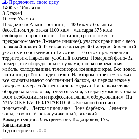
Предложить свою цену
1400 м²
Общая пл.
3
Этажей
10 сот.
Участок
Продается в Анапе гостиница 1400 кв.м с большим
бассейном, три этажа 1100 кв.м+ мансарда 375 кв.м
свободного пространства. Гостиница расположена в
прекрасном месте Джемете (нижнее), участок граничит с лесо-
парковой полосой. Расстояние до моря 800 метров. Земельный
участок в собственности 12 соток + 10 соток прилегающая
территория. Парковка, удобный подъезд. Номерной фонд- 32
номера, все оборудованы санузлами, новая современная
мебель, холодильники, телевизоры, кондиционеры. Все новое,
гостиница работала один сезон. На втором и третьем этажах
все комнаты имеют собственный балкон, на первом этаже у
каждого номера собственная зона отдыха. На первом этаже
оборудована столовая, имеется кухня, которая укомплектована
всем необходимым и профессиональным оборудованием. На
УЧАСТКЕ РАСПОЛАГАЮТСЯ: - Большой бассейн с
подсветкой, - Детская площадка - Зона барбекю, - Зеленые
зоны, газоны. Участок ухоженный, высокий.
Коммуникации:
Электричество, Водопровод, Газ,
Канализация
Год постройки:
2020