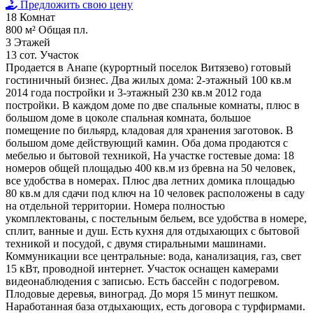
Предложить свою цену
18
Комнат
800 м²
Общая пл.
3
Этажей
13 сот.
Участок
Продается в Анапе (курортный поселок Витязево) готовый
гостиничный бизнес. Два жилых дома: 2-этажный 100 кв.м
2014 года постройки и 3-этажный 230 кв.м 2012 года
постройки. В каждом доме по две спальные комнаты, плюс в
большом доме в цоколе спальная комната, большое
помещение по бильярд, кладовая для хранения заготовок. В
большом доме действующий камин. Оба дома продаются с
мебелью и бытовой техникой, На участке гостевые дома: 18
номеров общей площадью 400 кв.м из бревна на 50 человек,
все удобства в номерах. Плюс два летних домика площадью
80 кв.м для сдачи под ключ на 10 человек расположены в саду
на отдельной территории. Номера полностью
укомплектованы, с постельным бельем, все удобства в номере,
сплит, ванные и душ. Есть кухня для отдыхающих с бытовой
техникой и посудой, с двумя стиральными машинами.
Коммуникации все центральные: вода, канализация, газ, свет
15 кВт, проводной интернет. Участок оснащен камерами
видеонаблюдения с записью. Есть бассейн с подогревом.
Плодовые деревья, виноград. До моря 15 минут пешком.
Наработанная база отдыхающих, есть договора с турфирмами.