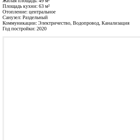
Жилая площадь:
49 м²
Площадь кухни:
63 м²
Отопление:
центральное
Санузел:
Раздельный
Коммуникации:
Электричество, Водопровод, Канализация
Год постройки:
2020