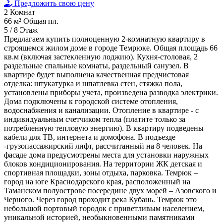
Предложить свою цену
2
Комнат
66 м²
Общая пл.
5 / 8
Этаж
Предлагаем купить полноценную 2-комнатную квартиру в
строящемся жилом доме в городе Темрюке. Общая площадь 66
кв.м (включая застекленную лоджию). Кухня-столовая, 2
раздельные спальные комнаты, раздельный санузел. В
квартире будет выполнена качественная предчистовая
отделка: штукатурка и шпатлевка стен, стяжка пола,
установлены приборы учета, произведена разводка электрики.
Дома подключены к городской системе отопления,
водоснабжения и канализации. Отопление в квартире - с
индивидуальным счетчиком тепла (платите только за
потребленную тепловую энергию). В квартиру подведены
кабели для ТВ, интернета и домофона. В подъезде
-грузопассажирский лифт, рассчитанный на 8 человек. На
фасаде дома предусмотрены места для установки наружных
блоков кондиционирования. На территории ЖК детская и
спортивная площадки, зоны отдыха, парковка. Темрюк –
город на юге Краснодарского края, расположенный на
Таманском полуострове посередине двух морей – Азовского и
Черного. Через город проходит река Кубань. Темрюк это
небольшой портовый городок с приветливым населением,
уникальной историей, необыкновенными памятниками