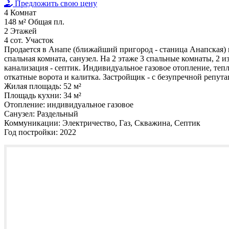
Предложить свою цену
4
Комнат
148 м²
Общая пл.
2
Этажей
4 сот.
Участок
Продается в Анапе (ближайший пригород - станица Анапская) н
спальная комната, санузел. На 2 этаже 3 спальные комнаты, 2 и
канализация - септик. Индивидуальное газовое отопление, теп
откатные ворота и калитка. Застройщик - с безупречной репут
Жилая площадь:
52 м²
Площадь кухни:
34 м²
Отопление:
индивидуальное газовое
Санузел:
Раздельный
Коммуникации:
Электричество, Газ, Скважина, Септик
Год постройки:
2022