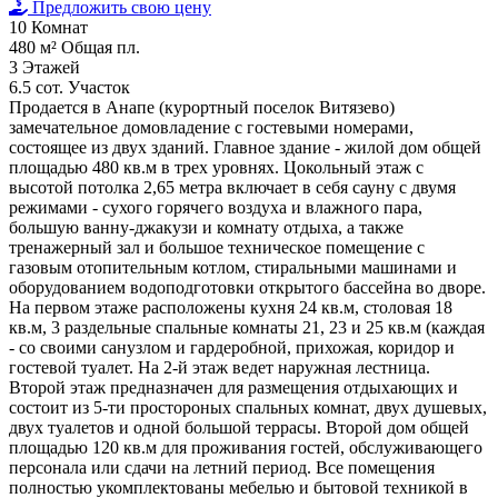
Предложить свою цену
10
Комнат
480 м²
Общая пл.
3
Этажей
6.5 сот.
Участок
Продается в Анапе (курортный поселок Витязево)
замечательное домовладение с гостевыми номерами,
состоящее из двух зданий. Главное здание - жилой дом общей
площадью 480 кв.м в трех уровнях. Цокольный этаж с
высотой потолка 2,65 метра включает в себя сауну с двумя
режимами - сухого горячего воздуха и влажного пара,
большую ванну-джакузи и комнату отдыха, а также
тренажерный зал и большое техническое помещение с
газовым отопительным котлом, стиральными машинами и
оборудованием водоподготовки открытого бассейна во дворе.
На первом этаже расположены кухня 24 кв.м, столовая 18
кв.м, 3 раздельные спальные комнаты 21, 23 и 25 кв.м (каждая
- со своими санузлом и гардеробной, прихожая, коридор и
гостевой туалет. На 2-й этаж ведет наружная лестница.
Второй этаж предназначен для размещения отдыхающих и
состоит из 5-ти простороных спальных комнат, двух душевых,
двух туалетов и одной большой террасы. Второй дом общей
площадью 120 кв.м для проживания гостей, обслуживающего
персонала или сдачи на летний период. Все помещения
полностью укомплектованы мебелью и бытовой техникой в