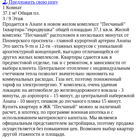
Предложить свою цену
1
Комнат
37.1 м²
Общая пл.
3 / 9
Этаж
Продается в Анапе в новом жилом комплексе "Песчаный"
1квартира-"евродвушка" общей площадью 37,1 кв.м. Жилой
комплекс "Песчаный" расположен в нескольких минутах от
Пионерского проспекта - главной курортной артерии Анапы
Это шесть 9-ти и 12-ти –этажных корпусов с уникальной
архитектурной концепцией, выгодно отличающейся от
других жилых комплексов. Квартиры сдаются как в
предчистовой отделке, так и с ремонтом, в зависимости от
выбора клиента. Центральное отопление с индивидуальным
счетчиком тепла позволит значительно экономить на
коммунальных расходах. Газа нет, поэтому пониженный
тариф на электроэнергию. У комплекса, очень удачная
локация: на автомобиле до железнодорожного вокзала - 3
минуты, до аэропорта – 15 минут, до центральной набережной
Анапа - 10 минут, пешком до песчаного пляжа 15 минут.
Купить квартиру в ЖК "Песчаный" можно за наличный
расчет, в ипотеку, по программе военная ипотека и с
использованием материнского капитала. Мы являемся
официальным представителем застройщика, поэтому продажа
осуществляется без повышения цен. Возможен выбор квартир
другой этажности и площади.