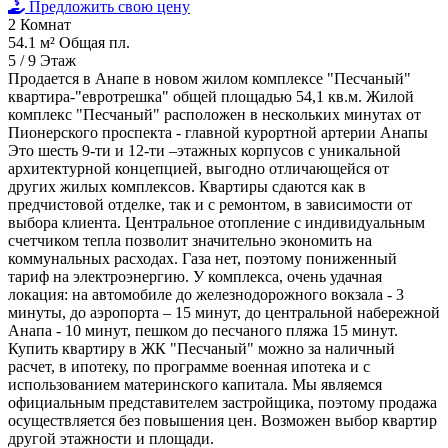
Предложить свою цену
2
Комнат
54.1 м²
Общая пл.
5 / 9
Этаж
Продается в Анапе в новом жилом комплексе "Песчаный"
квартира-"евротрешка" общей площадью 54,1 кв.м. Жилой
комплекс "Песчаный" расположен в нескольких минутах от
Пионерского проспекта - главной курортной артерии Анапы
Это шесть 9-ти и 12-ти –этажных корпусов с уникальной
архитектурной концепцией, выгодно отличающейся от
других жилых комплексов. Квартиры сдаются как в
предчистовой отделке, так и с ремонтом, в зависимости от
выбора клиента. Центральное отопление с индивидуальным
счетчиком тепла позволит значительно экономить на
коммунальных расходах. Газа нет, поэтому пониженный
тариф на электроэнергию. У комплекса, очень удачная
локация: на автомобиле до железнодорожного вокзала - 3
минуты, до аэропорта – 15 минут, до центральной набережной
Анапа - 10 минут, пешком до песчаного пляжа 15 минут.
Купить квартиру в ЖК "Песчаный" можно за наличный
расчет, в ипотеку, по программе военная ипотека и с
использованием материнского капитала. Мы являемся
официальным представителем застройщика, поэтому продажа
осуществляется без повышения цен. Возможен выбор квартир
другой этажности и площади.