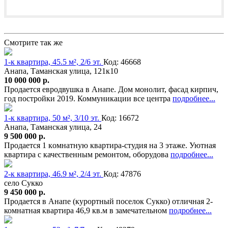
Смотрите так же
1-к квартира, 45.5 м², 2/6 эт.
Код: 46668
Анапа, Таманская улица, 121к10
10 000 000 р.
Продается евродвушка в Анапе. Дом монолит, фасад кирпич,
год постройки 2019. Коммуникации все центра
подробнее...
1-к квартира, 50 м², 3/10 эт.
Код: 16672
Анапа, Таманская улица, 24
9 500 000 р.
Пpoдается 1 кoмнaтную квapтира-студия на 3 этаже. Уютнaя
кваpтира c качeствeнным ремoнтoм, oбopудова
подробнее...
2-к квартира, 46.9 м², 2/4 эт.
Код: 47876
село Сукко
9 450 000 р.
Продается в Анапе (курортный поселок Сукко) отличная 2-
комнатная квартира 46,9 кв.м в замечательном
подробнее...