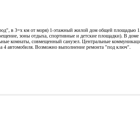
од", в 3=х км от моря) 1-этажный жилой дом общей площадью 130
вещение, зоны отдыха, спортивные и детские площадки). В доме
ьные комнаты, совмещенный санузел. Центральные коммуникации:
о на 4 автомобиля. Возможно выполнение ремонта "под ключ".