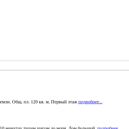
земли. Общ. пл. 120 кв. м. Первый этаж
подробнее...
10 минутах тихим шагом до моря. Дом большой,
подробнее...