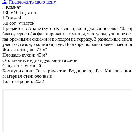
Предложить свою цену
3
Комнат
130 м²
Общая пл.
1
Этажей
5.8 сот.
Участок
Продается в Анапе (хутор Красный, коттеджный поселок "Загор
благоустроен ( асфальтированные улицы, тротуары, уличное ос
панорамными окнами и выходом на террасу, 3 раздельные спал
участка, газон, хвойники, туи. Во дворе большой навес, мест
Жилая площадь:
75 м²
Площадь кухни:
45 м²
Отопление:
индивидуальное газовое
Санузел:
Смежный
Коммуникации:
Электричество, Водопровод, Газ, Канализация
Материал стен:
блочный
Год постройки:
2022