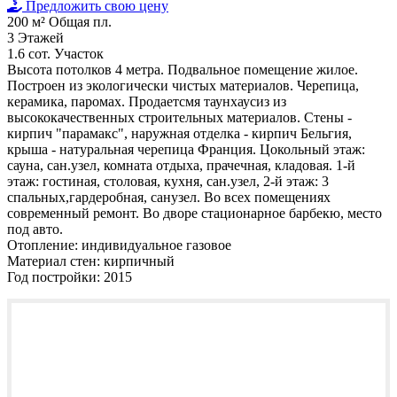
Предложить свою цену
200 м²
Общая пл.
3
Этажей
1.6 сот.
Участок
Высота потолков 4 метра. Подвальное помещение жилое.
Построен из экологически чистых материалов. Черепица,
керамика, паромах. Продаетсмя таунхаусиз из
высококачественных строительных материалов. Стены -
кирпич "парамакс", наружная отделка - кирпич Бельгия,
крыша - натуральная черепица Франция. Цокольный этаж:
сауна, сан.узел, комната отдыха, прачечная, кладовая. 1-й
этаж: гостиная, столовая, кухня, сан.узел, 2-й этаж: 3
спальных,гардеробная, санузел. Во всех помещениях
современный ремонт. Во дворе стационарное барбекю, место
под авто.
Отопление:
индивидуальное газовое
Материал стен:
кирпичный
Год постройки:
2015