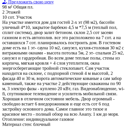
Предложить свою цену
98 м²
Общая пл.
2
Этажей
10 сот.
Участок
На участке имеется дом для гостей 2-х эт (98 м2), бассейн
уличный 4*10, закрытое барбекю 4,5 м *7,5 м (теплый пол,
сплит система), двор залит бетоном. склон 2,5 сот засеян
газоном и есть автополив. все это расположено на 7 сот. а на
оставшихся 7 сот. планировалось построить дом. В гостевом
доме есть на 1 эт- сауна 10 м2, санузел, кухня-столовая 30 м2 с
витражными окнами - высота потолка 5м, 2 эт- спальня 25 м2,
санузел и гардеробная. Во всем доме теплые полы, стены из
кирпича, мягкая кровля + 4 слоя утеплителя, окна
энергосберегающие тройной стеклопакет. Сам участок
находится на склоне, с подпорной стеной 4 м высотой, 2
фасада 40 и 30 м, ворота автоматические кованые а сам забор
каменный, также на участке 2 действующие скважины по 90
м, 3 электро фазы - куплено 20 кВт, газ. Видеонаблюдение, wi-
fi, спутниковое телевидение и усилитель мобильной связи.
Хорошая в отличном состоянии мебель. Двор огромный -
свободно встает 6 внедорожников и еще есть сот 6 под
застройку основного дома. Самое главное это тихое и
красивое место - полный обзор на всю Анапу. 1 км до моря.
Отопление:
индивидуальное газовое
Материал стен:
блочный