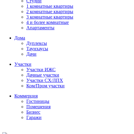
Студии
1 комнатные квартиры
2 комнатные квартиры
3 комнатные квартиры
4 и более комнатные
Апартаменты
Дома
Дуплексы
Таунхаусы
Дачи
Участки
Участки ИЖС
Дачные участки
Участки СХ/ЛПХ
Ком/Пром участки
Коммерция
Гостиницы
Помещения
Бизнес
Гаражи