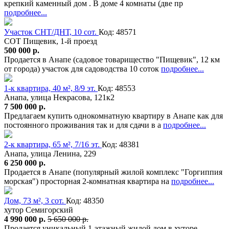
крепкий каменный дом . В доме 4 комнаты (две пр
подробнее...
Участок СНТ/ДНТ, 10 сот.
Код: 48571
СОТ Пищевик, 1-й проезд
500 000 р.
Продается в Анапе (садовое товарищество "Пищевик", 12 км
от города) участок для садоводства 10 соток
подробнее...
1-к квартира, 40 м², 8/9 эт.
Код: 48553
Анапа, улица Некрасова, 121к2
7 500 000 р.
Предлагаем купить однокомнатную квартиру в Анапе как для
постоянного проживания так и для сдачи в а
подробнее...
2-к квартира, 65 м², 7/16 эт.
Код: 48381
Анапа, улица Ленина, 229
6 250 000 р.
Продается в Анапе (популярный жилой комплекс "Горгиппия
морская") просторная 2-комнатная квартира на
подробнее...
Дом, 73 м², 3 сот.
Код: 48350
хутор Семигорский
4 990 000 р.
5 650 000 р.
Продается уникальный 1-этажный жилой дом в хуторе