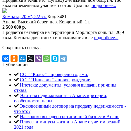
Продается в Анапе (с. Супсех) 2-этажный дом общ. пл. 186
кв.м на земельном участке 5 соток. Дом пос
подробнее...
Комната, 20 м², 2/2 эт.
Код: 3481
Анапа, Высокий берег, пер. Кордонный, 1 в
2 500 000 р.
Продается баталерка на территории Мор.порта общ. пл. 20,9
кв.м. Комната для отдыха и проживания в ле
подробнее...
Сохранить ссылку:
Публикации
СОТ "Колос" - проверено годами.
СОТ "Пищевик" - новое рождение.
Ипотека: документы, условия выдачи, причины
отказа
Элитная недвижимость в Анапе: критерии,
особенности, цены
Эксклюзивный договор на продажу недвижимости -
что это?
Насколько выгоден гостиничный бизнес в Анапе
Плюсы и минусы жизни в Анапе с учетом реалий
2021 года