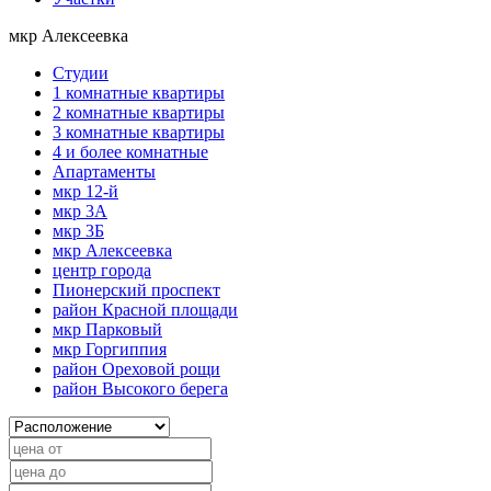
мкр Алексеевка
Студии
1 комнатные квартиры
2 комнатные квартиры
3 комнатные квартиры
4 и более комнатные
Апартаменты
мкр 12-й
мкр 3А
мкр 3Б
мкр Алексеевка
центр города
Пионерский проспект
район Красной площади
мкр Парковый
мкр Горгиппия
район Ореховой рощи
район Высокого берега