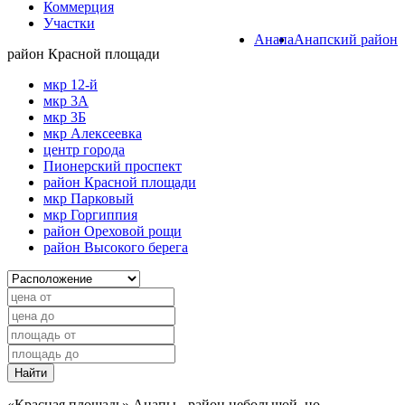
Коммерция
Участки
Анапа
Анапский район
район Красной площади
мкр 12-й
мкр 3А
мкр 3Б
мкр Алексеевка
центр города
Пионерский проспект
район Красной площади
мкр Парковый
мкр Горгиппия
район Ореховой рощи
район Высокого берега
Найти
«Красная площадь» Анапы - район небольшой, но