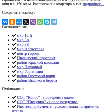
общ.пл. 150 кв.м. Расположена квартира в тих
подробнее...
Сохранить ссылку:
Расположение
мкр 12-й
мкр 3А
мкр 3Б
мкр Алексеевка
центр города
Пионерский проспект
район Красной площади
мкр Парковый
мкр Горгиппия
район Ореховой рощи
район Высокого берега
Публикации
СОТ "Колос" - проверено годами.
СОТ "Пищевик" - новое рождение.
Ипотека: документы, условия выдачи, причины
отказа