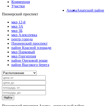
Коммерция
Участки
Анапа
Анапский район
Пионерский проспект
мкр 12-й
мкр 3А
мкр 3Б
мкр Алексеевка
центр города
Пионерский проспект
район Красной площади
мкр Парковый
мкр Горгиппия
район Ореховой рощи
район Высокого берега
Найти
Пионерский проспект Анапы - уникальный район.