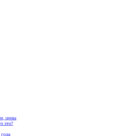
ти, цены
о это?
 года