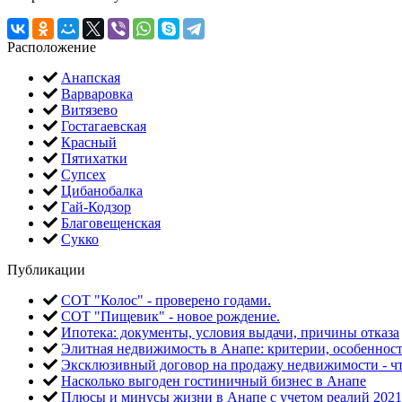
Расположение
Анапская
Варваровка
Витязево
Гостагаевская
Красный
Пятихатки
Супсех
Цибанобалка
Гай-Кодзор
Благовещенская
Сукко
Публикации
СОТ "Колос" - проверено годами.
СОТ "Пищевик" - новое рождение.
Ипотека: документы, условия выдачи, причины отказа
Элитная недвижимость в Анапе: критерии, особеннос
Эксклюзивный договор на продажу недвижимости - чт
Насколько выгоден гостиничный бизнес в Анапе
Плюсы и минусы жизни в Анапе с учетом реалий 2021