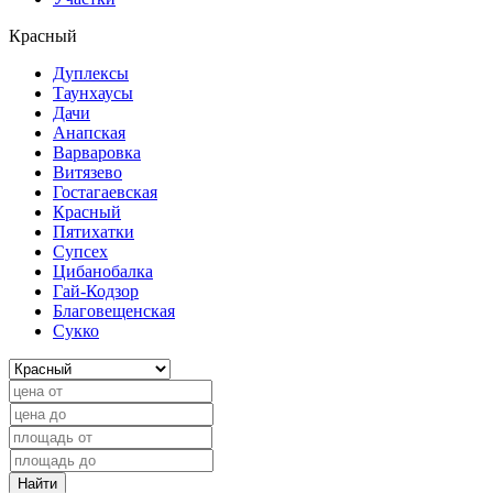
Красный
Дуплексы
Таунхаусы
Дачи
Анапская
Варваровка
Витязево
Гостагаевская
Красный
Пятихатки
Супсех
Цибанобалка
Гай-Кодзор
Благовещенская
Сукко
Найти